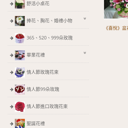
舒活小桌花
捧花、胸花、婚禮小物
《喜悅》盆
365、520、999朵玫瑰
畢業花禮
情人節玫瑰花束
情人節99朵玫瑰
情人節進口玫瑰花束
聖誕花禮