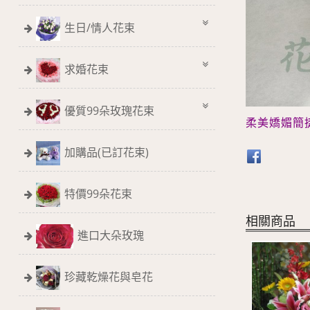
生日/情人花束
求婚花束
優質99朵玫瑰花束
柔美嬌媚
簡
加購品(已訂花束)
特價99朵花束
相關商品
進口大朵玫瑰
珍藏乾燥花與皂花