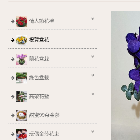
情人節花禮
祝賀盆花
蘭花盆栽
綠色盆栽
高架花籃
甜蜜99朵金莎
玩偶金莎花束