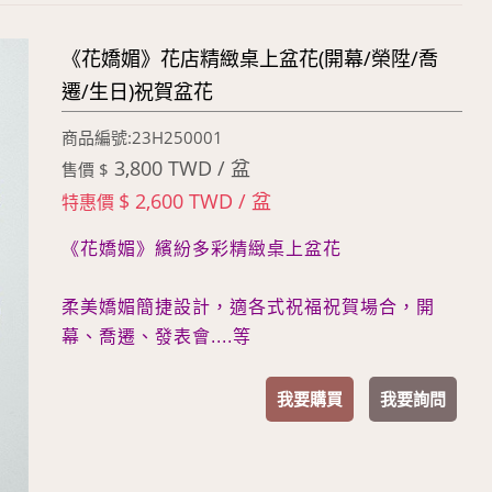
《花嬌媚》花店精緻桌上盆花(開幕/榮陞/喬
遷/生日)祝賀盆花
商品編號:23H250001
3,800 TWD / 盆
售價 $
$ 2,600 TWD / 盆
特惠價
《花嬌媚》繽紛多彩精緻桌上盆花
柔美嬌媚簡捷設計，適各式祝福祝賀場合，開
幕、喬遷、發表會....等
我要購買
我要詢問