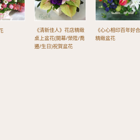
《清新佳人》花店精緻
《心心相印百年好
花
桌上盆花(開幕/榮陞/喬
精緻盆花
遷/生日)祝賀盆花