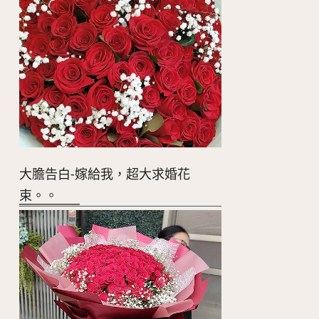
大膽告白-嫁給我，超大求婚花
束。。