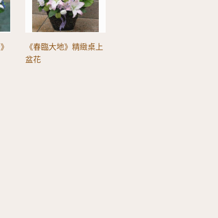
合》
《春臨大地》精緻桌上
盆花