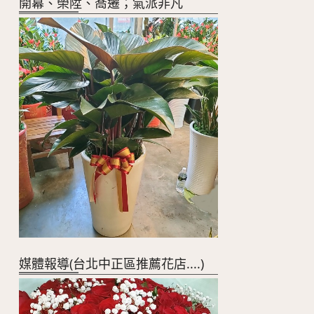
開幕、榮陞、喬遷；氣派非凡
媒體報導(台北中正區推薦花店....)