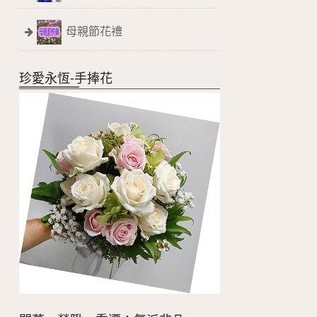
母親節花禮
珍愛永恆-手捧花