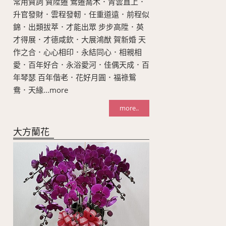
常用賀詞 賀陞遷 鶯遷喬木．青雲直上．
升官發財．雲程發軔．任重道遠．前程似
錦．出類拔萃．才能出眾 步步高陞．英
才得展．才德咸欽．大展鴻猷 賀新婚 天
作之合．心心相印．永結同心．相親相
愛．百年好合．永浴愛河．佳偶天成．百
年琴瑟 百年偕老．花好月圓．福祿鴛
鴦．天緣...more
more..
大方蘭花