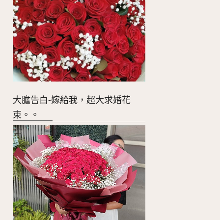
大膽告白-嫁給我，超大求婚花
束。。