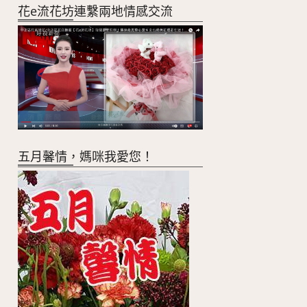
花e流花坊連繫兩地情感交流
五月馨情，媽咪我愛您！