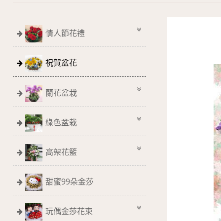
情人節花禮
祝賀盆花
蘭花盆栽
綠色盆栽
高架花籃
甜蜜99朵金莎
玩偶金莎花束