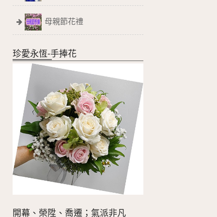
母親節花禮
珍愛永恆-手捧花
開幕、榮陞、喬遷；氣派非凡