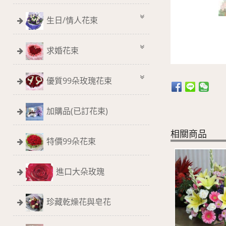
生日/情人花束
求婚花束
優質99朵玫瑰花束
加購品(已訂花束)
相關商品
特價99朵花束
進口大朵玫瑰
珍藏乾燥花與皂花