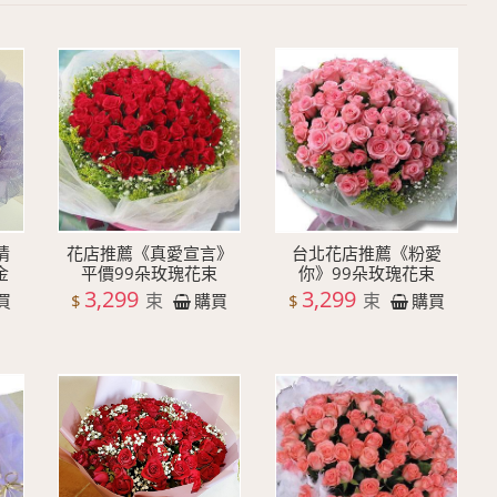
情
花店推薦《真愛宣言》
台北花店推薦《粉愛
金
平價99朵玫瑰花束
你》99朵玫瑰花束
3,299
3,299
束
束
$
$
買
購買
購買