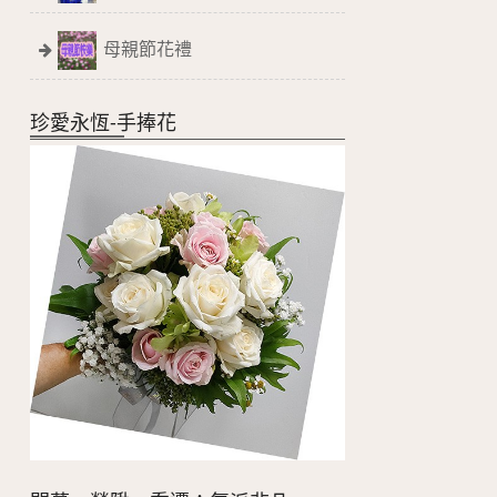
母親節花禮
珍愛永恆-手捧花