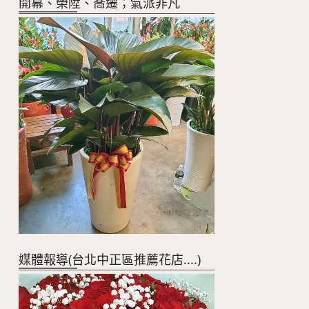
開幕、榮陞、喬遷；氣派非凡
媒體報導(台北中正區推薦花店....)