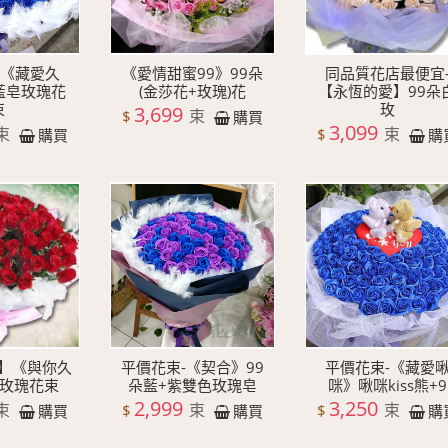
-《藏愛久
《愛情甜蜜99》99朵
同品質花店最便宜
藍皂玫瑰花
(金莎花+玫瑰)花
【永恆的愛】99朵
束
玫
3,699
束
$
購買
3,099
束
束
$
購買
購
】《與你久
平價花束-《契合》99
平價花束-《藏愛
朵玫瑰花束
朵藍+紫雙色玫瑰皂
咪》啾咪kiss熊+9
2,999
3,250
束
束
束
$
$
購買
購買
購