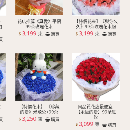
-
花店推薦《真愛》平價
【特價花束】《與你久
白
99朵玫瑰花束
久》99朵玫瑰花束粉
3,199
3,199
束
束
$
$
購買
購買
買
啾
【特價花束】-《珍藏
同品質花店最便宜-
的愛》米飛兔+99朵
【永恆的愛】99朵紅
玫
3,250
束
$
買
購買
3,099
束
$
購買