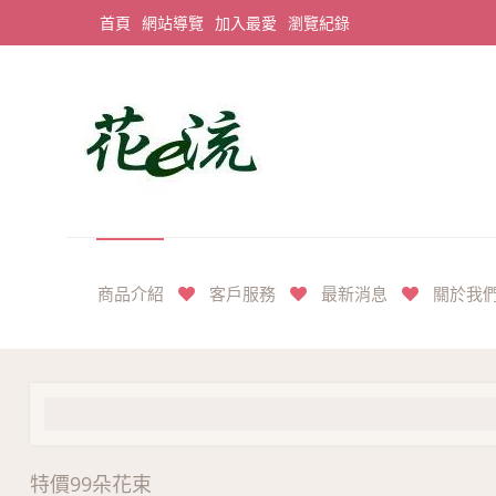
首頁
網站導覽
加入最愛
瀏覽紀錄
平價享奢華花禮首選
商品介紹
客戶服務
最新消息
關於我
特價99朵花束