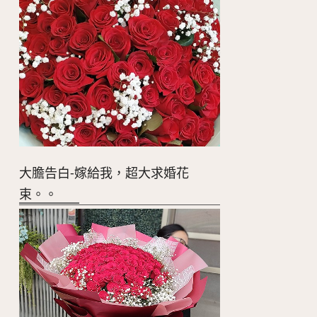
大膽告白-嫁給我，超大求婚花
束。。