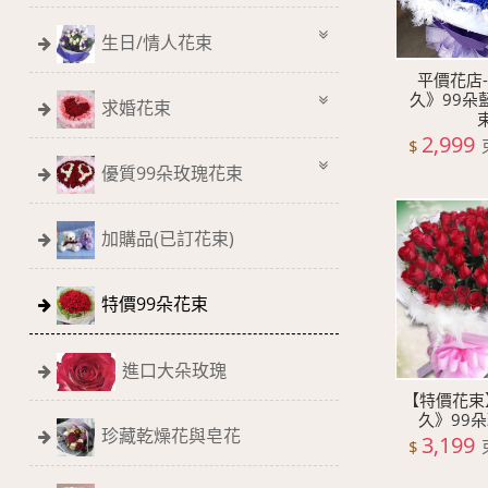
生日/情人花束
平價花店
久》99朵
求婚花束
2,999
$
優質99朵玫瑰花束
加購品(已訂花束)
特價99朵花束
進口大朵玫瑰
【特價花束
久》99
珍藏乾燥花與皂花
3,199
$