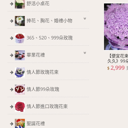
舒活小桌花
捧花、胸花、婚禮小物
365、520、999朵玫瑰
畢業花禮
【便宜花束
久久》99
2,999
$
情人節玫瑰花束
情人節99朵玫瑰
情人節進口玫瑰花束
聖誕花禮