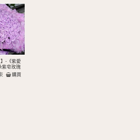
】-《紫愛
朵紫皂玫瑰
束
購買