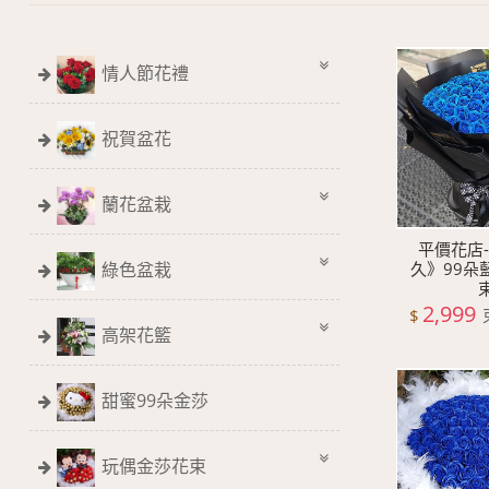
情人節花禮
祝賀盆花
蘭花盆栽
平價花店
久》99朵
綠色盆栽
2,999
$
高架花籃
甜蜜99朵金莎
玩偶金莎花束