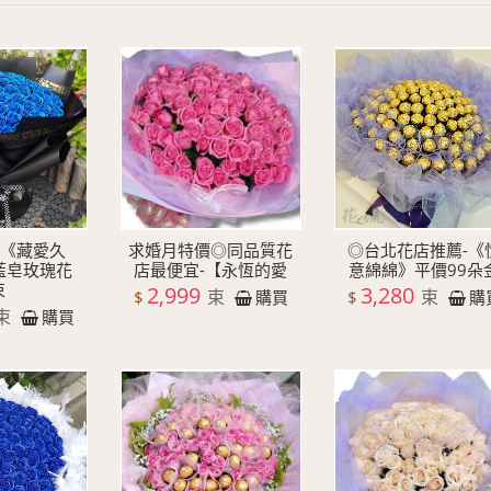
-《藏愛久
求婚月特價◎同品質花
◎台北花店推薦-《
藍皂玫瑰花
店最便宜-【永恆的愛
意綿綿》平價99朵
束
2,999
3,280
束
束
$
$
購買
購
束
購買