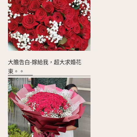
大膽告白-嫁給我，超大求婚花
束。。