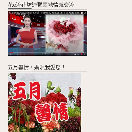
花e流花坊連繫兩地情感交流
五月馨情，媽咪我愛您！