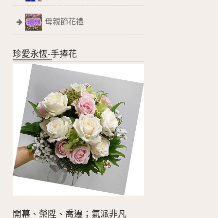
母親節花禮
珍愛永恆-手捧花
開幕、榮陞、喬遷；氣派非凡