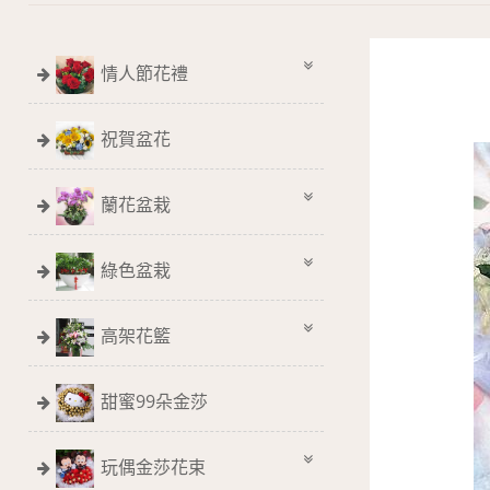
情人節花禮
祝賀盆花
蘭花盆栽
綠色盆栽
高架花籃
甜蜜99朵金莎
玩偶金莎花束