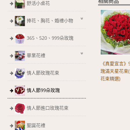
相關商品
舒活小桌花
捧花、胸花、婚禮小物
365、520、999朵玫瑰
畢業花禮
《真愛宣言》
瑰滿天星花束
情人節玫瑰花束
花束精選)
情人節99朵玫瑰
情人節進口玫瑰花束
聖誕花禮