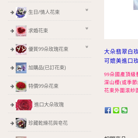
生日/情人花束
求婚花束
優質99朵玫瑰花束
大朵翡翠白
可媲美進口
加購品(已訂花束)
99朵國產頂級
深山櫻(或季節
特價99朵花束
花束外圍滾紗
進口大朵玫瑰
珍藏乾燥花與皂花