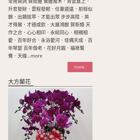
常用賀詞 賀陞遷 鶯遷喬木．青雲直上．
升官發財．雲程發軔．任重道遠．前程似
錦．出類拔萃．才能出眾 步步高陞．英
才得展．才德咸欽．大展鴻猷 賀新婚 天
作之合．心心相印．永結同心．相親相
愛．百年好合．永浴愛河．佳偶天成．百
年琴瑟 百年偕老．花好月圓．福祿鴛
鴦．天緣...more
more..
大方蘭花