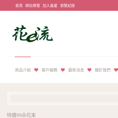
首頁
網站導覽
加入最愛
瀏覽紀錄
平價享奢華花禮首選
商品介紹
客戶服務
最新消息
關於我們
特價99朵花束