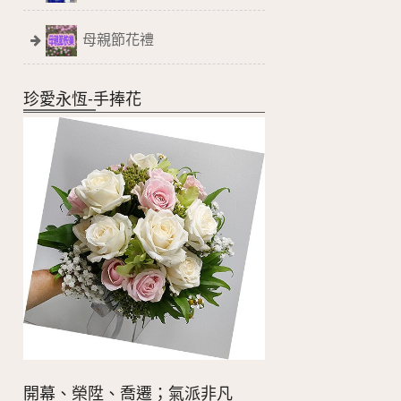
母親節花禮
珍愛永恆-手捧花
開幕、榮陞、喬遷；氣派非凡