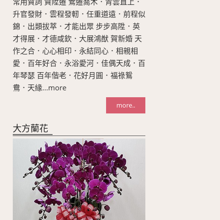
常用賀詞 賀陞遷 鶯遷喬木．青雲直上．
升官發財．雲程發軔．任重道遠．前程似
錦．出類拔萃．才能出眾 步步高陞．英
才得展．才德咸欽．大展鴻猷 賀新婚 天
作之合．心心相印．永結同心．相親相
愛．百年好合．永浴愛河．佳偶天成．百
年琴瑟 百年偕老．花好月圓．福祿鴛
鴦．天緣...more
more..
大方蘭花