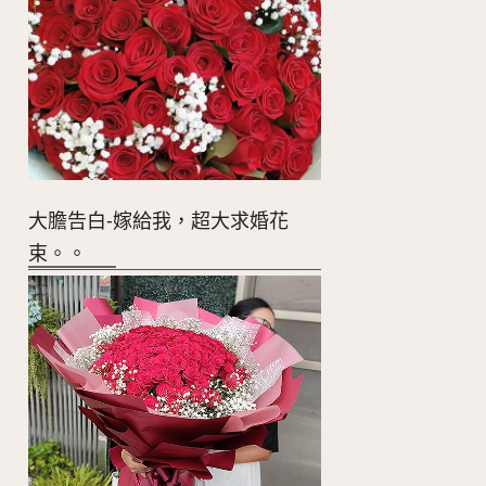
大膽告白-嫁給我，超大求婚花
束。。