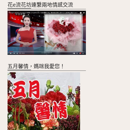
花e流花坊連繫兩地情感交流
五月馨情，媽咪我愛您！