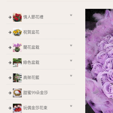
情人節花禮
祝賀盆花
蘭花盆栽
綠色盆栽
高架花籃
甜蜜99朵金莎
玩偶金莎花束