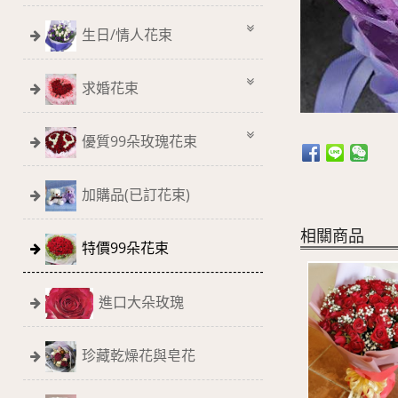
生日/情人花束
求婚花束
優質99朵玫瑰花束
加購品(已訂花束)
相關商品
特價99朵花束
進口大朵玫瑰
珍藏乾燥花與皂花