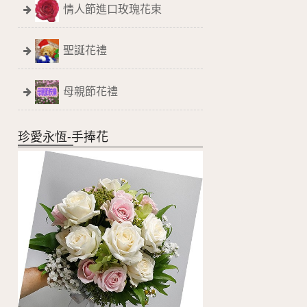
情人節進口玫瑰花束
聖誕花禮
母親節花禮
珍愛永恆-手捧花