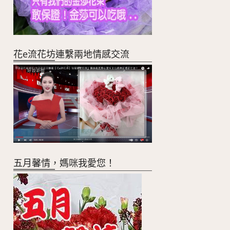
花e流花坊連繫兩地情感交流
五月馨情，媽咪我愛您！