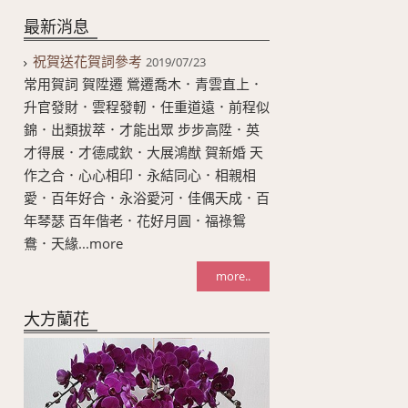
最新消息
祝賀送花賀詞參考
2019/07/23
常用賀詞 賀陞遷 鶯遷喬木．青雲直上．
升官發財．雲程發軔．任重道遠．前程似
錦．出類拔萃．才能出眾 步步高陞．英
才得展．才德咸欽．大展鴻猷 賀新婚 天
作之合．心心相印．永結同心．相親相
愛．百年好合．永浴愛河．佳偶天成．百
年琴瑟 百年偕老．花好月圓．福祿鴛
鴦．天緣...more
more..
大方蘭花