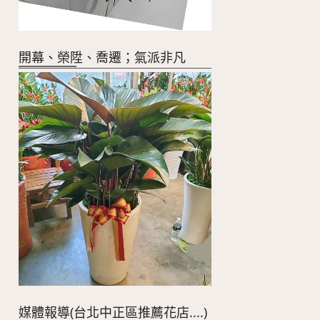
開幕、榮陞、喬遷；氣派非凡
媒體報導(台北中正區推薦花店....)