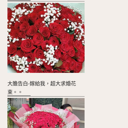
大膽告白-嫁給我，超大求婚花
束。。