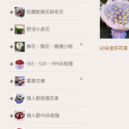
珍藏乾燥花與皂花
舒活小桌花
捧花、胸花、婚禮小物
60朵金莎花束
365、520、999朵玫瑰
畢業花禮
情人節玫瑰花束
情人節99朵玫瑰