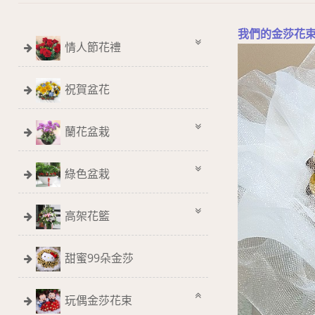
我們的金莎花
情人節花禮
祝賀盆花
蘭花盆栽
綠色盆栽
高架花籃
甜蜜99朵金莎
玩偶金莎花束