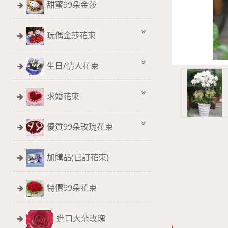
甜蜜99朵金莎
玩偶金莎花束
生日/情人花束
求婚花束
優質99朵玫瑰花束
加購品(已訂花束)
特價99朵花束
進口大朵玫瑰