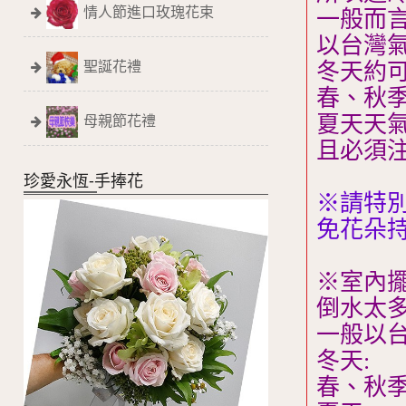
情人節進口玫瑰花束
一般而
以台灣
聖誕花禮
冬天約可
春、秋季
母親節花禮
夏天天氣
且必須
珍愛永恆-手捧花
※請特
免花朵
※室內
倒水太
一般以
冬天:
春、秋季