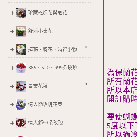
珍藏乾燥花與皂花
舒活小桌花
捧花、胸花、婚禮小物
365、520、999朵玫瑰
為保蘭
所有蘭
畢業花禮
所以本
開訂購時
情人節玫瑰花束
要使蝴蝶
情人節99朵玫瑰
5度以下
所以過