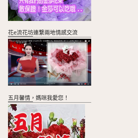
花e流花坊連繫兩地情感交流
五月馨情，媽咪我愛您！