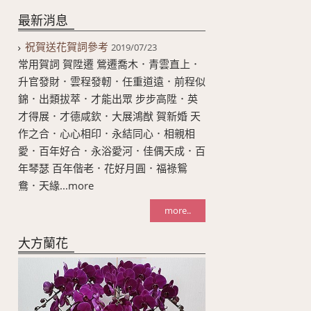
最新消息
祝賀送花賀詞參考
2019/07/23
常用賀詞 賀陞遷 鶯遷喬木．青雲直上．
升官發財．雲程發軔．任重道遠．前程似
錦．出類拔萃．才能出眾 步步高陞．英
才得展．才德咸欽．大展鴻猷 賀新婚 天
作之合．心心相印．永結同心．相親相
愛．百年好合．永浴愛河．佳偶天成．百
年琴瑟 百年偕老．花好月圓．福祿鴛
鴦．天緣...more
more..
大方蘭花