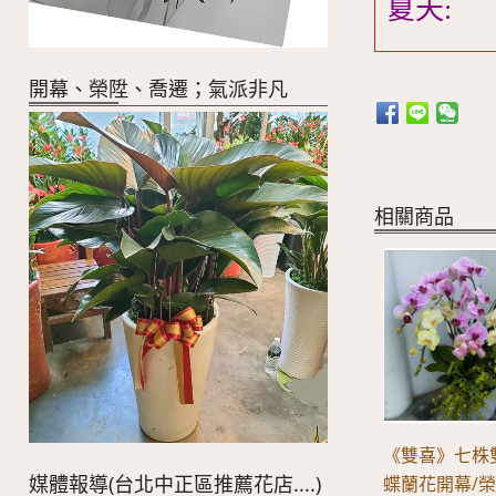
夏天:
開幕、榮陞、喬遷；氣派非凡
相關商品
《雙喜》七株
媒體報導(台北中正區推薦花店....)
蝶蘭花開幕/榮