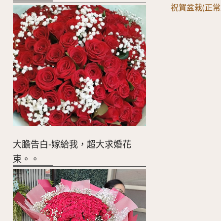
祝賀盆栽(正常
大膽告白-嫁給我，超大求婚花
束。。