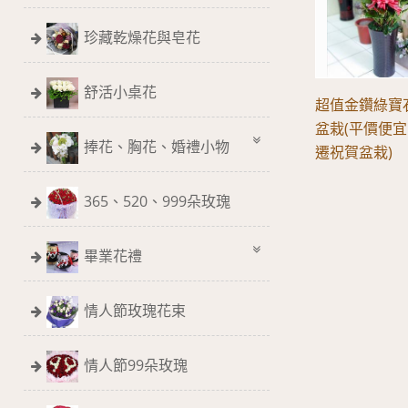
珍藏乾燥花與皂花
舒活小桌花
超值金鑽綠寶
盆栽(平價便宜
捧花、胸花、婚禮小物
遷祝賀盆栽)
365、520、999朵玫瑰
畢業花禮
情人節玫瑰花束
情人節99朵玫瑰