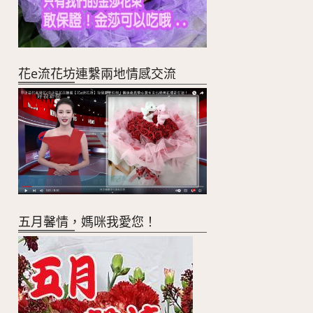
花e流花坊連繫兩地情感交流
五月馨情，媽咪我愛您！