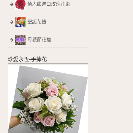
情人節進口玫瑰花束
聖誕花禮
母親節花禮
珍愛永恆-手捧花