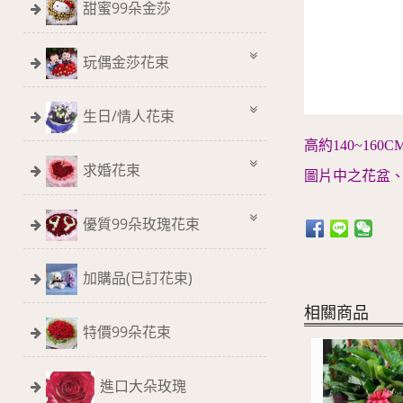
甜蜜99朵金莎
玩偶金莎花束
生日/情人花束
高約140~16
求婚花束
圖片中之花盆
優質99朵玫瑰花束
加購品(已訂花束)
相關商品
特價99朵花束
進口大朵玫瑰