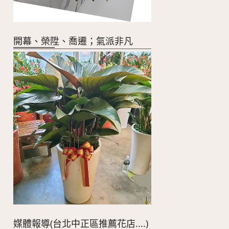
開幕、榮陞、喬遷；氣派非凡
媒體報導(台北中正區推薦花店....)