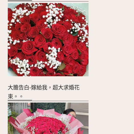
大膽告白-嫁給我，超大求婚花
束。。