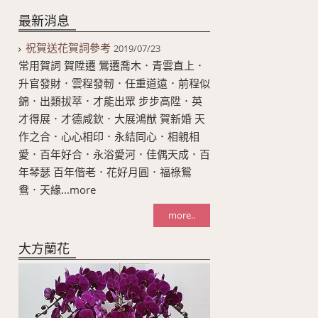
最新消息
祝賀送花賀詞參考
2019/07/23
常用賀詞 賀陞遷 鶯遷喬木．青雲直上．
升官發財．雲程發軔．任重道遠．前程似
錦．出類拔萃．才能出眾 步步高陞．英
才得展．才德咸欽．大展鴻猷 賀新婚 天
作之合．心心相印．永結同心．相親相
愛．百年好合．永浴愛河．佳偶天成．百
年琴瑟 百年偕老．花好月圓．福祿鴛
鴦．天緣...more
more..
大方蘭花