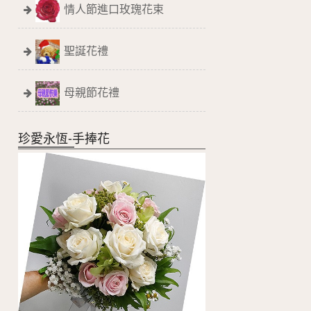
情人節進口玫瑰花束
聖誕花禮
母親節花禮
珍愛永恆-手捧花