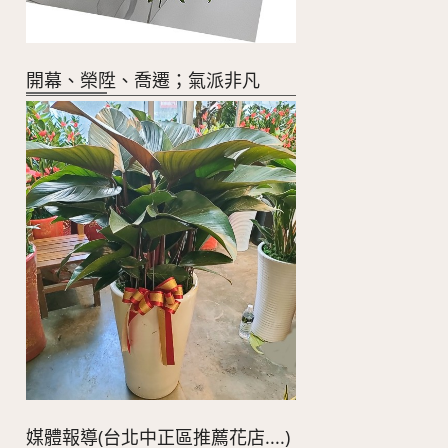
開幕、榮陞、喬遷；氣派非凡
媒體報導(台北中正區推薦花店....)