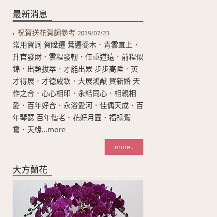
最新消息
祝賀送花賀詞參考
2019/07/23
常用賀詞 賀陞遷 鶯遷喬木．青雲直上．
升官發財．雲程發軔．任重道遠．前程似
錦．出類拔萃．才能出眾 步步高陞．英
才得展．才德咸欽．大展鴻猷 賀新婚 天
作之合．心心相印．永結同心．相親相
愛．百年好合．永浴愛河．佳偶天成．百
年琴瑟 百年偕老．花好月圓．福祿鴛
鴦．天緣...more
more..
大方蘭花