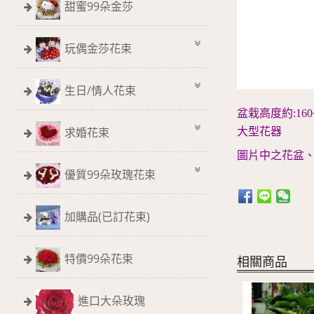
甜蜜99朵金莎
玩偶金莎花束
生日/情人花束
盆栽高度約:160
求婚花束
大型花器
圖片中之花盆
優質99朵玫瑰花束
加購品(已訂花束)
特價99朵花束
相關商品
進口大朵玫瑰