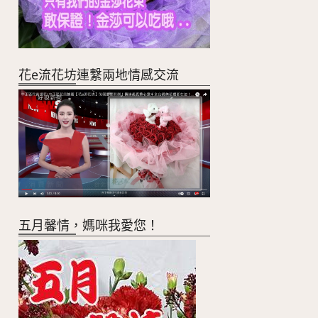
花e流花坊連繫兩地情感交流
五月馨情，媽咪我愛您！