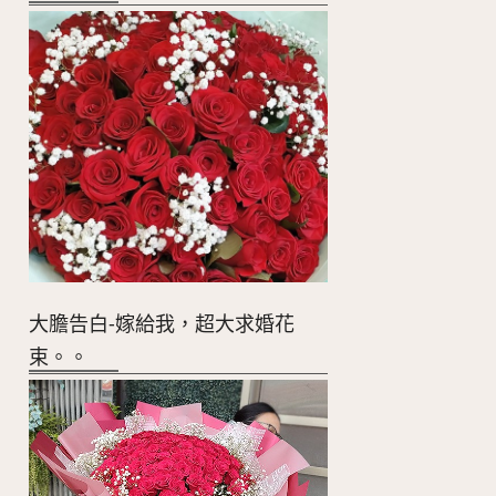
大膽告白-嫁給我，超大求婚花
束。。