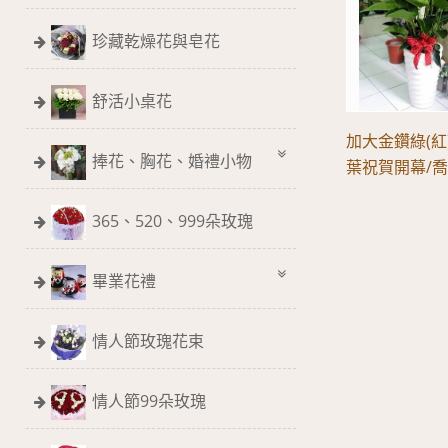
珍藏乾燥花與皂花
舒活小桌花
加大金鑽綠(紅
捧花、胸花、婚禮小物
葉祝賀開幕/
365、520、999朵玫瑰
畢業花禮
情人節玫瑰花束
情人節99朵玫瑰