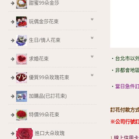
甜蜜99朵金莎
玩偶金莎花束
生日/情人花束
求婚花束
‧台北市以外
‧非都會地
優質99朵玫瑰花束
‧
當日急件訂花
加購品(已訂花束)
訂花付款方式.
特價99朵花束
※公司行號
進口大朵玫瑰
1.
線上信用卡