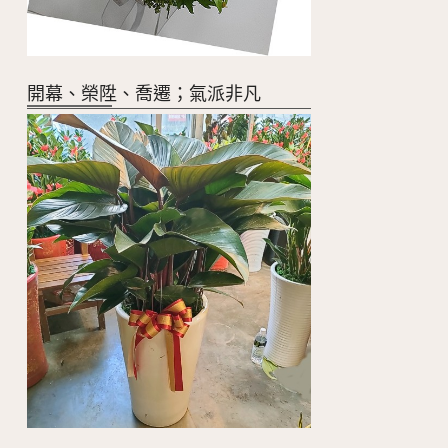
開幕、榮陞、喬遷；氣派非凡