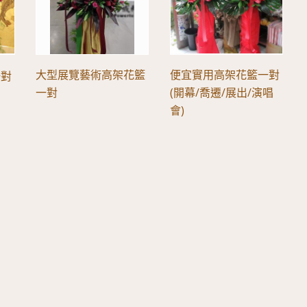
大型展覽藝術高架花籃
便宜實用高架花籃一對
一對
一對
(開幕/喬遷/展出/演唱
會)