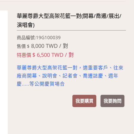
華麗尊爵大型高架花籃一對(開幕/喬遷/展出/
演唱會)
商品編號:19G100039
8,000 TWD / 對
售價 $
$ 6,500 TWD / 對
特惠價
華麗尊爵大型高架花籃一對，適重要客戶、往來
廠商開幕、說明會、記者會、喬遷誌慶、週年
慶.....等公開慶賀場合
我要購買
我要詢問