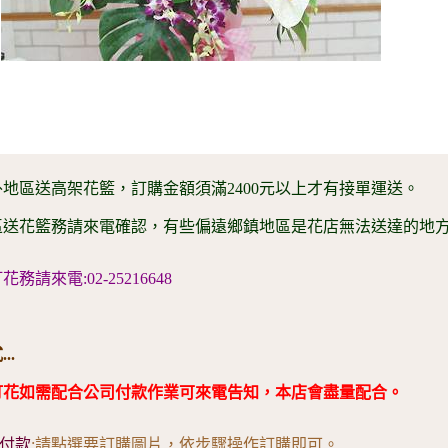
地區送高架花籃，訂購金額須滿2400元以上才有接單運送。
區送花籃務請來電確認，有些偏遠鄉鎮地區是花店無法送達的地
務請來電:02-25216648
..
訂花如需配合公司付款作業可來電告知，本店會盡量配合。
付款
:請點選要訂購圖片，依步驟操作訂購即可。