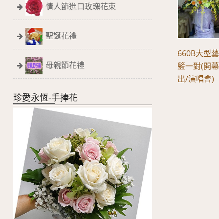
情人節進口玫瑰花束
聖誕花禮
660B大型
母親節花禮
籃一對(開幕
出/演唱會)
珍愛永恆-手捧花