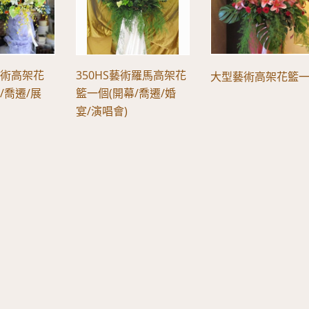
藝術高架花
350HS藝術羅馬高架花
大型藝術高架花籃
/喬遷/展
籃一個(開幕/喬遷/婚
宴/演唱會)