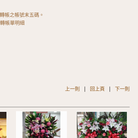
轉帳之帳號末五碼。
真轉帳單明細
上一則
|
回上頁
|
下一則