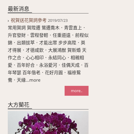
最新消息
祝賀送花賀詞參考
2019/07/23
常用賀詞 賀陞遷 鶯遷喬木．青雲直上．
升官發財．雲程發軔．任重道遠．前程似
錦．出類拔萃．才能出眾 步步高陞．英
才得展．才德咸欽．大展鴻猷 賀新婚 天
作之合．心心相印．永結同心．相親相
愛．百年好合．永浴愛河．佳偶天成．百
年琴瑟 百年偕老．花好月圓．福祿鴛
鴦．天緣...more
more..
大方蘭花