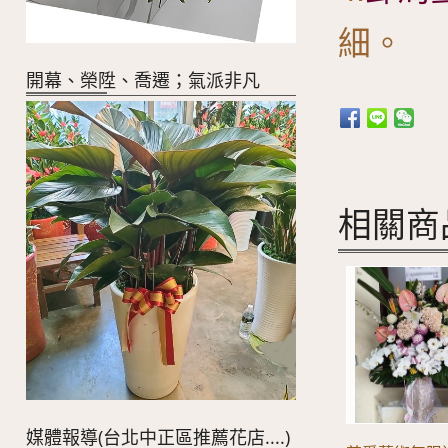
細。
開幕、榮陞、喬遷；氣派非凡
相關商
媒體報導(台北中正區推薦花店....)