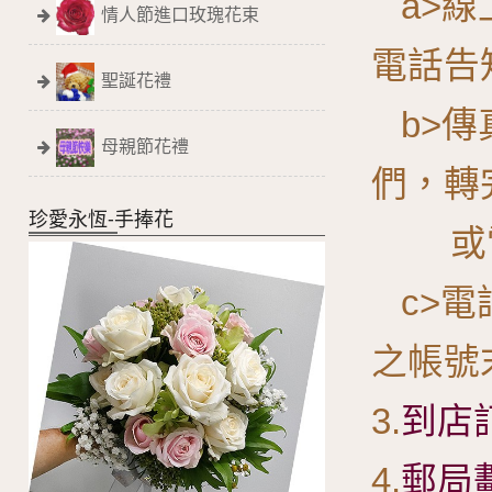
a>線
情人節進口玫瑰花束
電話告
聖誕花禮
b>傳
母親節花禮
們，轉
珍愛永恆-手捧花
或電
c>電
之帳號
3.
到店
4.
郵局