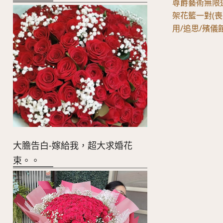
尊爵藝術無限
架花籃一對(喪
用/追思/殯儀
大膽告白-嫁給我，超大求婚花
束。。