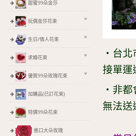
甜蜜99朵金莎
玩偶金莎花束
生日/情人花束
‧台北
求婚花束
接單運
優質99朵玫瑰花束
‧非都
加購品(已訂花束)
無法送
特價99朵花束
進口大朵玫瑰