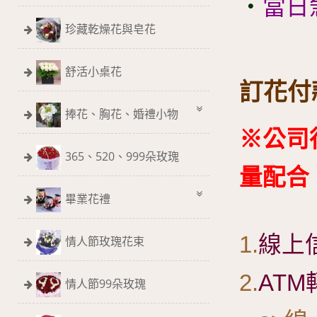
‧
當日急
珍藏乾燥花與皂花
舒活小桌花
訂花付款
捧花、胸花、婚禮小物
※公司
365、520、999朵玫瑰
量配合
畢業花禮
1.
線上
情人節玫瑰花束
2.
ATM
情人節99朵玫瑰