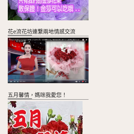
花e流花坊連繫兩地情感交流
五月馨情，媽咪我愛您！