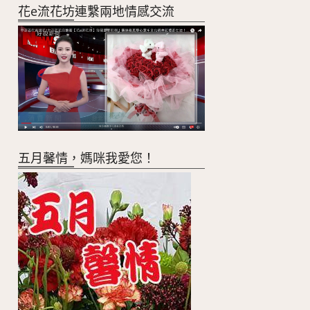
花e流花坊連繫兩地情感交流
五月馨情，媽咪我愛您！