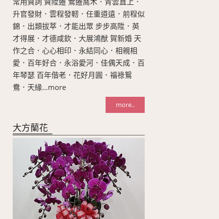
常用賀詞 賀陞遷 鶯遷喬木．青雲直上．
升官發財．雲程發軔．任重道遠．前程似
錦．出類拔萃．才能出眾 步步高陞．英
才得展．才德咸欽．大展鴻猷 賀新婚 天
作之合．心心相印．永結同心．相親相
愛．百年好合．永浴愛河．佳偶天成．百
年琴瑟 百年偕老．花好月圓．福祿鴛
鴦．天緣...more
more..
大方蘭花