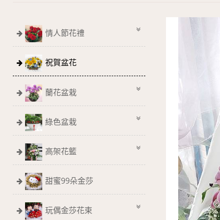
情人節花禮
祝賀盆花
蘭花盆栽
綠色盆栽
高架花籃
甜蜜99朵金莎
玩偶金莎花束