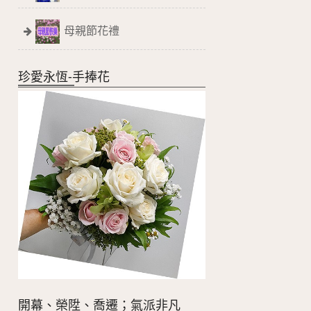
母親節花禮
珍愛永恆-手捧花
開幕、榮陞、喬遷；氣派非凡