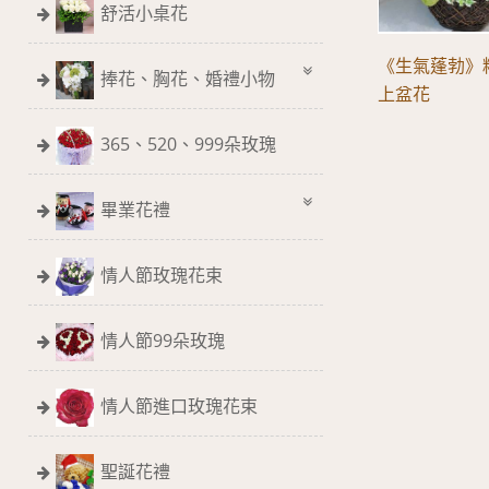
舒活小桌花
《生氣蓬勃》
捧花、胸花、婚禮小物
上盆花
365、520、999朵玫瑰
畢業花禮
情人節玫瑰花束
情人節99朵玫瑰
情人節進口玫瑰花束
聖誕花禮