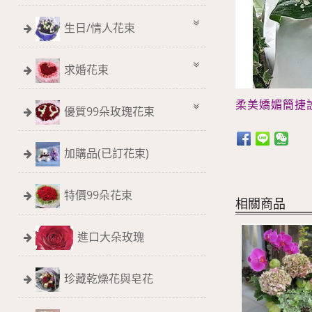
生日/情人花束
求婚花束
柔美嬌媚
簡捷
優質99朵玫瑰花束
加購品(已訂花束)
特價99朵花束
相關商品
進口大朵玫瑰
珍藏乾燥花與皂花