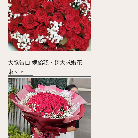
大膽告白-嫁給我，超大求婚花
束。。