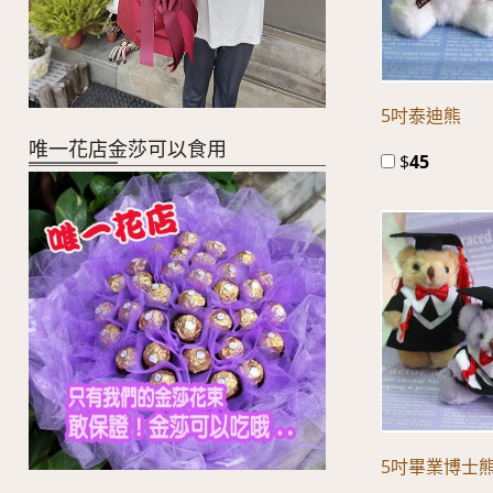
5吋泰迪熊
唯一花店金莎可以食用
$
45
5吋畢業博士