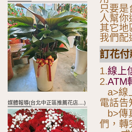
只要是
人幫你
其它地
我們配
訂花付款
1.
線上
2.
ATM
a>線
電話告
媒體報導(台北中正區推薦花店....)
b>傳
們，轉