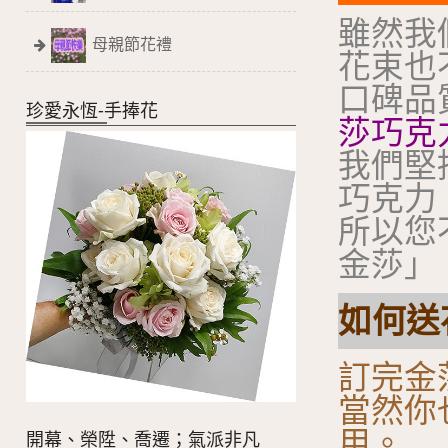
雖然我
母親節花禮
花束也
口碑品
珍愛永恆-手捧花
莎巧克
我們堅
巧克力
所以您
金莎」
如何送花
訂完金
當然你
用。
開幕、榮陞、喬遷；氣派非凡