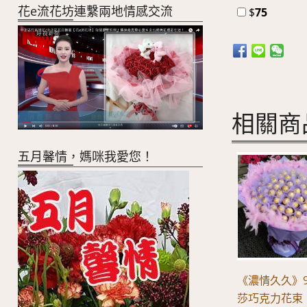
花e流花坊連繫兩地情感交流
$
75
相關商
五月馨情，媽咪我愛您！
《濃情久久》
莎巧克力花束