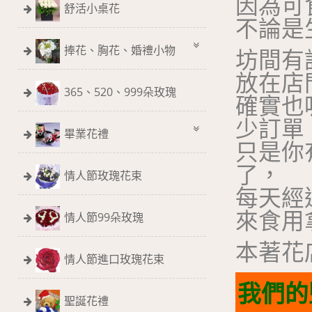
因為可
舒活小桌花
不論是
捧花、胸花、婚禮小物
坊間有
放在店
365、520、999朵玫瑰
確實也
少訂單
畢業花禮
只是你
了，
情人節玫瑰花束
每天經
來食用
情人節99朵玫瑰
本著花
情人節進口玫瑰花束
我們的
聖誕花禮