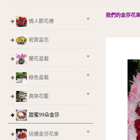
我們的金莎花
情人節花禮
祝賀盆花
蘭花盆栽
綠色盆栽
高架花籃
甜蜜99朵金莎
玩偶金莎花束