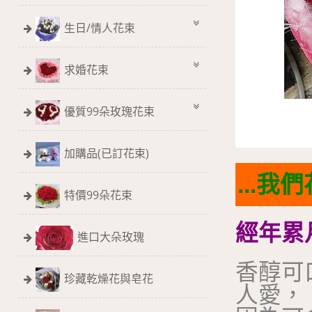
生日/情人花束
求婚花束
優質99朵玫瑰花束
加購品(已訂花束)
...
特價99朵花束
經年累
進口大朵玫瑰
香醇可
珍藏乾燥花與皂花
人愛，