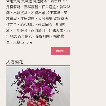
常用賀詞 賀陞遷 鶯遷喬木．青雲直上．
升官發財．雲程發軔．任重道遠．前程似
錦．出類拔萃．才能出眾 步步高陞．英
才得展．才德咸欽．大展鴻猷 賀新婚 天
作之合．心心相印．永結同心．相親相
愛．百年好合．永浴愛河．佳偶天成．百
年琴瑟 百年偕老．花好月圓．福祿鴛
鴦．天緣...more
more..
大方蘭花