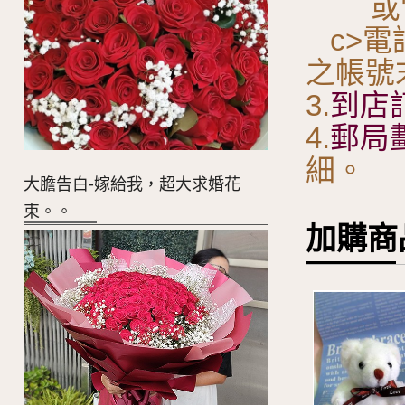
或電
c>電
之帳號
3.
到店
4.
郵局
細。
大膽告白-嫁給我，超大求婚花
束。。
加購商