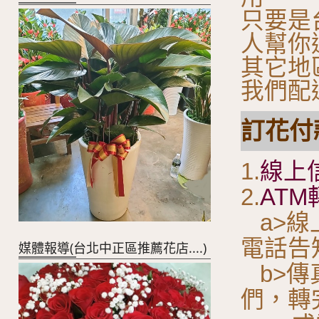
只要是
人幫你
其它地
我們配
訂花付款
1.
線上
2.
ATM
a>線
電話告
媒體報導(台北中正區推薦花店....)
b>傳
們，轉