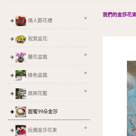
我們的金莎花
情人節花禮
祝賀盆花
蘭花盆栽
綠色盆栽
高架花籃
甜蜜99朵金莎
玩偶金莎花束