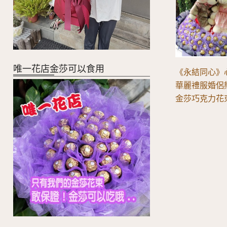
唯一花店金莎可以食用
《永結同心》
華麗禮服婚侶
金莎巧克力花