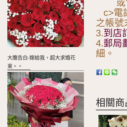
或電
c>電
之帳號
3.
到店
4.
郵局
細。
大膽告白-嫁給我，超大求婚花
束。。
相關商