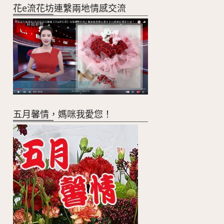
花e流花坊連繫兩地情感交流
五月馨情，媽咪我愛您！